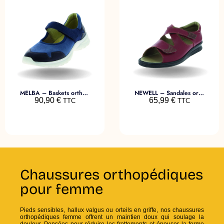
MELBA – Baskets orthopédiques femme
NEWELL – Sandales orthopédiques femme pieds sensibles
90,90
€
65,99
€
TTC
TTC
Chaussures orthopédiques
pour femme
Pieds sensibles, hallux valgus ou orteils en griffe, nos chaussures
orthopédiques femme offrent un maintien doux qui soulage la
douleur. Pensées pour réduire les frottements et épouser la forme