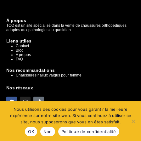
INFORMATIONS PRATIQUES
À propos
TCO est un site spécialisé dans la vente de chaussures orthopédiques
adaptés aux pathologies du quotidien.
Liens utiles
Contact
Blog
A propos
FAQ
Nos recommandations
Chaussures hallux valgus pour femme
Nos réseaux
Nous utilisons des cookies pour vous garantir la meilleure
expérience sur notre site web. Si vous continuez à utiliser ce
site, nous supposerons que vous en êtes satisfait.
Copyright © 2025 All Rights Reserved. Réalisé par
Lovinsky
OK
Non
Politique de confidentialité
Mentions légales
–
Politique de confidentialité
–
Conditions générales de vente