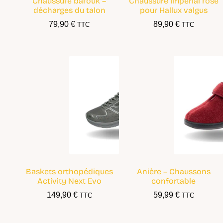
Chaussure barouk –
Chaussure Impérial rose
décharges du talon
pour Hallux valgus
79,90
€
89,90
€
TTC
TTC
Baskets orthopédiques
Anière – Chaussons
Activity Next Evo
confortable
149,90
€
59,99
€
TTC
TTC