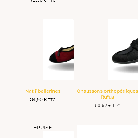
TTC
Natif ballerines
Chaussons orthopédiques
Rufus
34,90
€
TTC
60,62
€
TTC
ÉPUISÉ