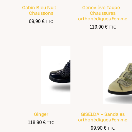
Gabin Bleu Nuit –
Geneviève Taupe –
Chaussons
Chaussures
orthopédiques femme
69,90
€
TTC
119,90
€
TTC
Ginger
GISELDA – Sandales
orthopédiques femme
118,90
€
TTC
99,90
€
TTC