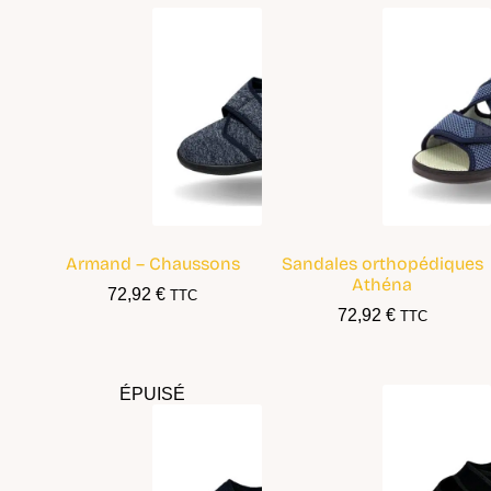
Armand – Chaussons
Sandales orthopédiques
Athéna
72,92
€
TTC
72,92
€
TTC
ÉPUISÉ